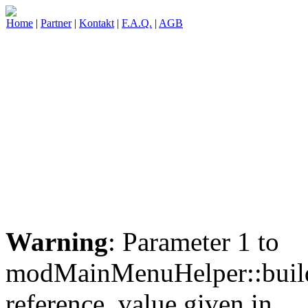
Home
|
Partner
|
Kontakt
|
F.A.Q.
|
AGB
Warning
: Parameter 1 to
modMainMenuHelper::build
reference, value given in